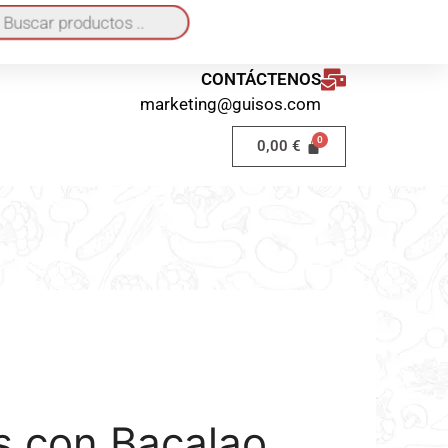
quí
o a domicilio 40€ / Recogida en local GRATIS
CONTÁCTENOS
marketing@guisos.com
0,00
€
 con Bacalao