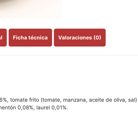
l
Ficha técnica
Valoraciones (0)
tomate frito (tomate, manzana, aceite de oliva, sal) 
imentón 0,08%, laurel 0,01%.