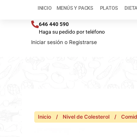
¡T
INICIO
MENÚS Y PACKS
PLATOS
DIET
Envíos a toda España (península) en 48/72 h
646 440 590
Haga su pedido por teléfono
Iniciar sesión
o
Registrarse
Inicio
/
Nivel de Colesterol
/
Comida