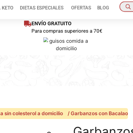
ienes disponible un 10% de descuento en tu primer pedido!
Pídelo a
A KETO
DIETAS ESPECIALES
OFERTAS
BLOG
oras
Pedido mínim
ENVÍO GRATUITO
Para compras superiores a 70€
 sin colesterol a domicilio
/ Garbanzos con Bacalao
Garbanzos