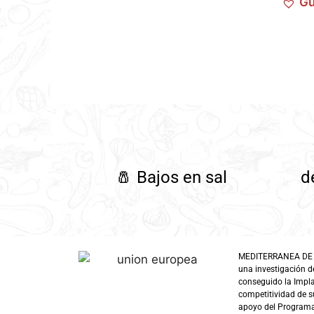
Gu
🧂
Bajos en sal
d
MEDITERRANEA DE GUI
una investigación d
conseguido la Impl
competitividad de su
apoyo del Programa 