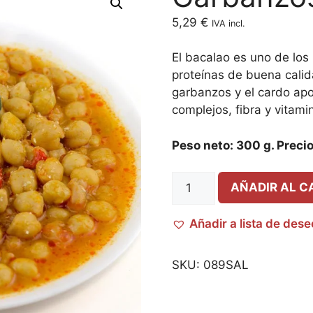
5,29
€
IVA incl.
El bacalao es uno de lo
proteínas de buena calid
garbanzos y el cardo apo
complejos, fibra y vitami
Peso neto: 300 g. Precio 
AÑADIR AL C
Añadir a lista de des
SKU:
089SAL