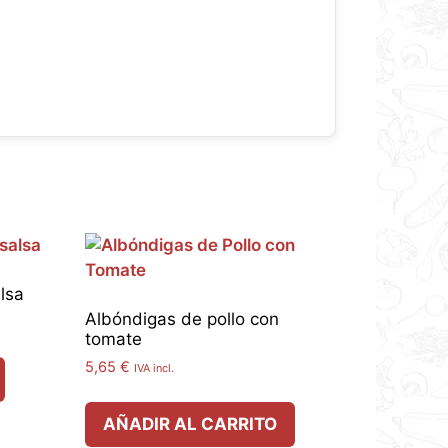
lsa
Albóndigas de pollo con
tomate
5,65
€
IVA incl.
AÑADIR AL CARRITO