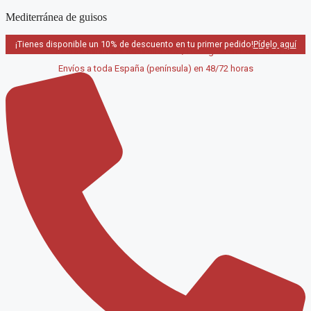
Saltar
Mediterránea de guisos
al
contenido
¡Tienes disponible un 10% de descuento en tu primer pedido!
Pídelo aquí
Pedido mínimo a domicilio 40€ / Recogida en local GRATIS
Envíos a toda España (península) en 48/72 horas