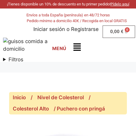
¡Tienes disponible un 10% de descuento en tu primer pedido!
Pídelo aquí
Envíos a toda España (península) en 48/72 horas
Pedido mínimo a domicilio 40€ / Recogida en local GRATIS
Iniciar sesión
o
Registrarse
0,00
€
Filtros
Inicio
/
Nivel de Colesterol
/
Colesterol Alto
/ Puchero con pringá