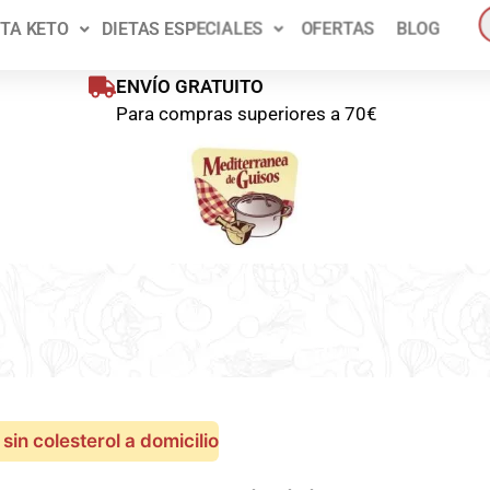
ienes disponible un 10% de descuento en tu primer pedido!
Pídelo a
ETA KETO
DIETAS ESPECIALES
OFERTAS
BLOG
oras
Pedido mínim
ENVÍO GRATUITO
Para compras superiores a 70€
sin colesterol a domicilio