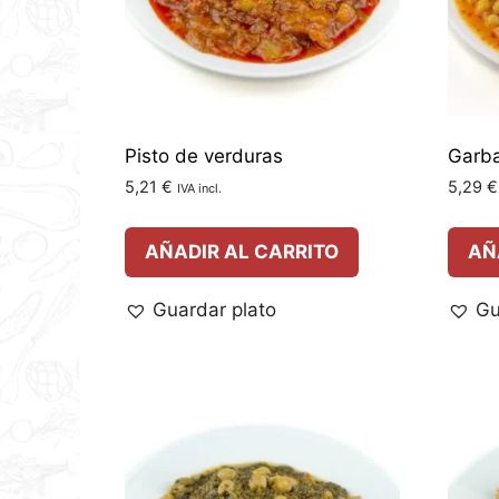
Pisto de verduras
Garba
5,21
€
5,29
€
IVA incl.
AÑADIR AL CARRITO
AÑ
Guardar plato
Gu