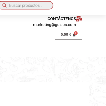
quí
o a domicilio 40€ / Recogida en local GRATIS
CONTÁCTENOS
marketing@guisos.com
0,00
€