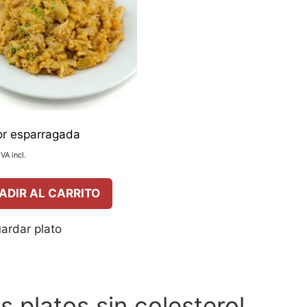
lor esparragada
IVA incl.
ADIR AL CARRITO
ardar plato
 platos sin colesterol