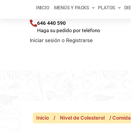
¡T
INICIO
MENÚS Y PACKS
PLATOS
DI
Envíos a toda España (península) en 48/72 h
646 440 590
Haga su pedido por teléfono
Iniciar sesión
o
Registrarse
Inicio
/
Nivel de Colesterol
/ Comida 