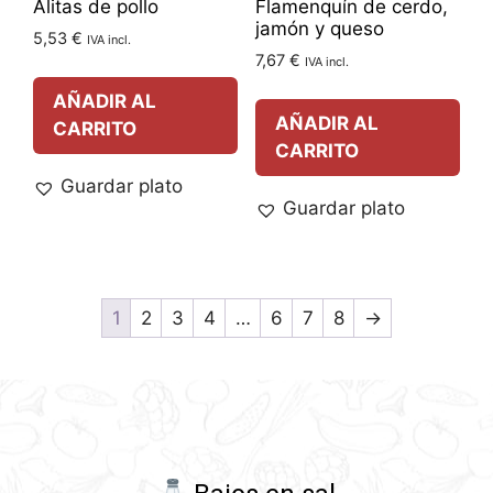
Alitas de pollo
Flamenquín de cerdo,
jamón y queso
5,53
€
IVA incl.
7,67
€
IVA incl.
AÑADIR AL
AÑADIR AL
CARRITO
CARRITO
Guardar plato
Guardar plato
1
2
3
4
…
6
7
8
→