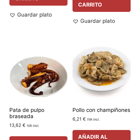
CARRITO
Guardar plato
Guardar plato
Pata de pulpo
Pollo con champiñones
braseada
6,21
€
IVA incl.
13,62
€
IVA incl.
AÑADIR AL