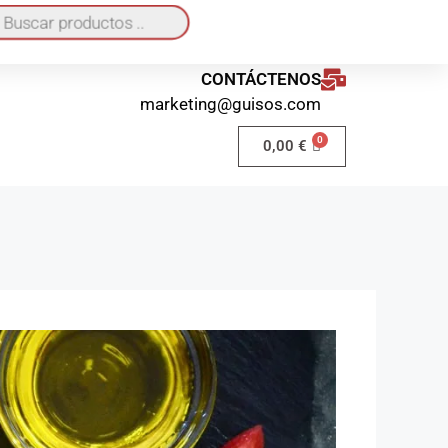
quí
o a domicilio 40€ / Recogida en local GRATIS
CONTÁCTENOS
marketing@guisos.com
0,00
€