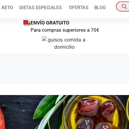
ienes disponible un 10% de descuento en tu primer pedido!
Pídelo a
A KETO
DIETAS ESPECIALES
OFERTAS
BLOG
oras
Pedido mínim
ENVÍO GRATUITO
Para compras superiores a 70€