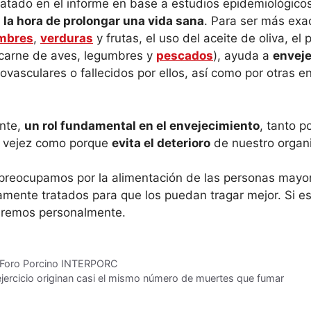
atado en el informe en base a estudios epidemiológicos
 la hora de prolongar una vida sana
. Para ser más exac
mbres
,
verduras
y frutas, el uso del aceite de oliva, el
 carne de aves, legumbres y
pescados
), ayuda a
enveje
ovasculares o fallecidos por ellos, así como por otras
nte,
un rol fundamental en el envejecimiento
, tanto 
la vejez como porque
evita el deterioro
de nuestro organ
reocupamos por la alimentación de las personas mayor
iamente tratados para que los puedan tragar mejor. Si e
maremos personalmente.
IV Foro Porcino INTERPORC
 ejercicio originan casi el mismo número de muertes que fumar