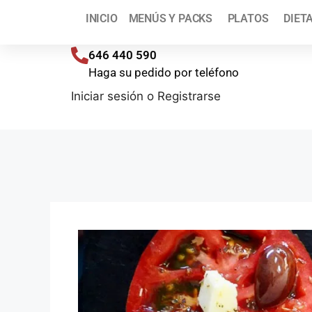
¡T
INICIO
MENÚS Y PACKS
PLATOS
DIET
Envíos a toda España (península) en 48/72 h
646 440 590
Haga su pedido por teléfono
Iniciar sesión
o
Registrarse