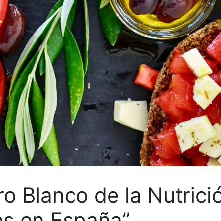
ro Blanco de la Nutrici
s en España”