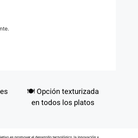
nte.
tes
🍽️
Opción texturizada
en todos los platos
ivo es promover el desarrollo tecnológico, la innovación y