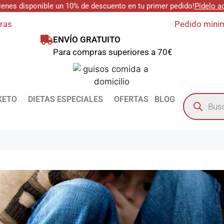
ienes disponible un 10% de descuento en tu primer pedido!
Pídelo a
oras
Pedido mínim
ENVÍO GRATUITO
Para compras superiores a 70€
KETO
DIETAS ESPECIALES
OFERTAS
BLOG