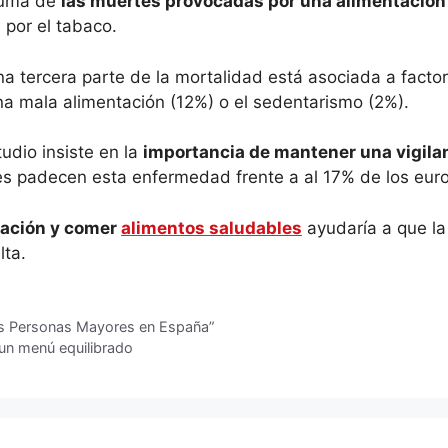
 suma de
las muertes provocadas por una alimentación ma
 por el tabaco.
na tercera parte de la mortalidad está asociada a factor
na mala alimentación (12%) o el sedentarismo (2%).
udio insiste en la
importancia de mantener una vigila
s padecen esta enfermedad frente a al 17% de los eur
tación y comer
alimentos saludables
ayudaría a que la
lta.
 las Personas Mayores en España”
un menú equilibrado