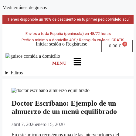
Mediterránea de guisos
¡Tienes disponible un 10% de descuento en tu primer pedido!
Pídelo aquí
Envíos a toda España (península) en 48/72 horas
Pedido mínimo a domicilio 40€ / Recogida en local GRATIS
Iniciar sesión
o
Registrarse
0,00
€
Filtros
Doctor Escribano: Ejemplo de un
almuerzo de un menú equilibrado
abril 7, 2026
enero 15, 2020
En este artículo recogemos una de las intervenciones del