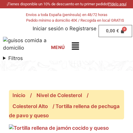
¡Tienes disponible un 10% de descuento en tu primer pedido!
Pídelo aquí
Envíos a toda España (península) en 48/72 horas
Pedido mínimo a domicilio 40€ / Recogida en local GRATIS
Iniciar sesión
o
Registrarse
0,00
€
Filtros
Inicio
/
Nivel de Colesterol
/
Colesterol Alto
/ Tortilla rellena de pechuga
de pavo y queso