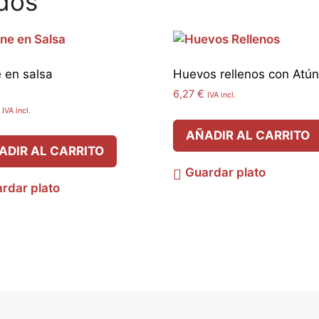
dos
 en salsa
Huevos rellenos con Atún
6,27
€
IVA incl.
do
IVA incl.
AÑADIR AL CARRITO
ADIR AL CARRITO
Guardar plato
rdar plato