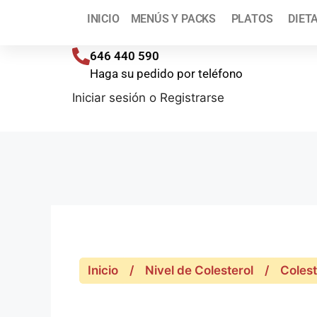
¡T
INICIO
MENÚS Y PACKS
PLATOS
DIET
Envíos a toda España (península) en 48/72 h
646 440 590
Haga su pedido por teléfono
Iniciar sesión
o
Registrarse
Inicio
/
Nivel de Colesterol
/
Colest