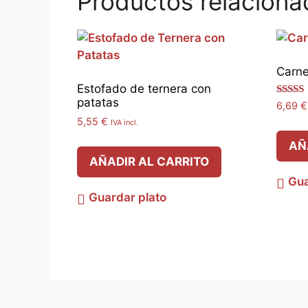
Productos relaciona
Carne
Estofado de ternera con
patatas
Valora
6,69
€
con
5,55
€
5.00
IVA incl.
de 5
AÑ
AÑADIR AL CARRITO
Gua
Guardar plato