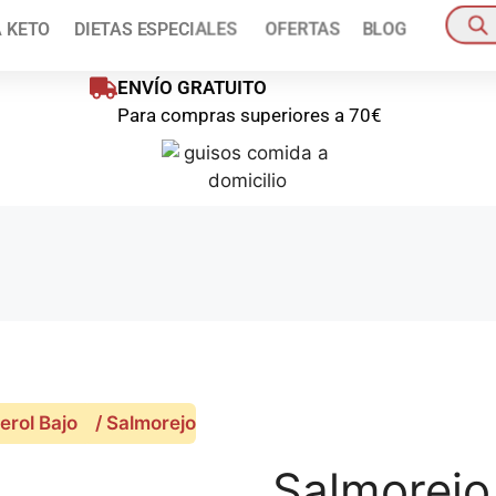
ienes disponible un 10% de descuento en tu primer pedido!
Pídelo a
A KETO
DIETAS ESPECIALES
OFERTAS
BLOG
oras
Pedido mínim
ENVÍO GRATUITO
Para compras superiores a 70€
erol Bajo
/ Salmorejo
Salmorejo