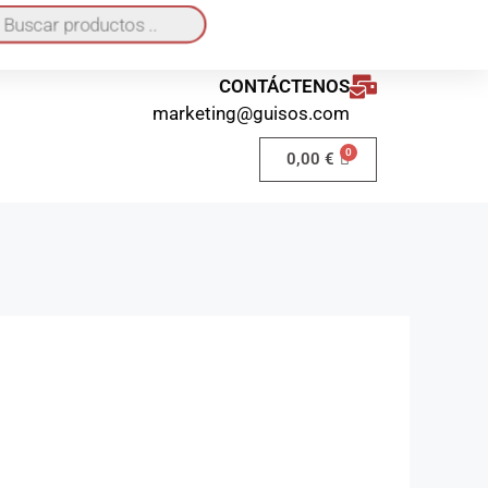
quí
o a domicilio 40€ / Recogida en local GRATIS
CONTÁCTENOS
marketing@guisos.com
0,00
€