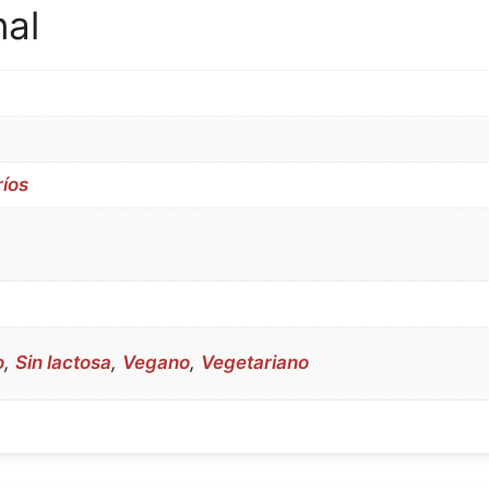
nal
ríos
o
,
Sin lactosa
,
Vegano
,
Vegetariano