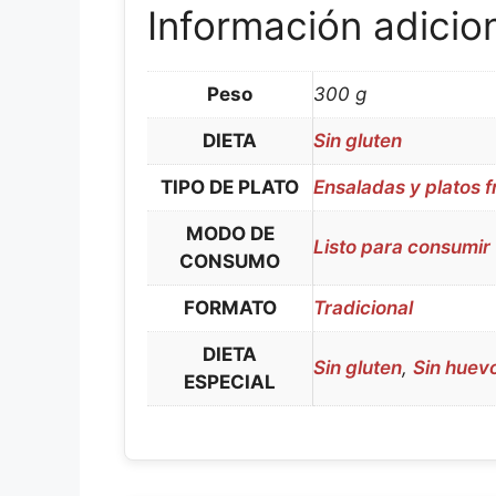
Información adicio
Peso
300 g
DIETA
Sin gluten
TIPO DE PLATO
Ensaladas y platos f
MODO DE
Listo para consumir
CONSUMO
FORMATO
Tradicional
DIETA
Sin gluten
,
Sin huev
ESPECIAL