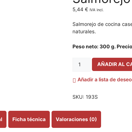
5,44
€
IVA incl.
Salmorejo de cocina case
naturales.
Peso neto: 300 g. Precio 
AÑADIR AL C
Añadir a lista de dese
SKU:
193S
l
Ficha técnica
Valoraciones (0)