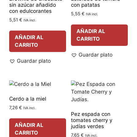
sin azúcar añadido
con patatas
con edulcorantes
5,55
€
IVA incl.
5,51
€
IVA incl.
AÑADIR AL
AÑADIR AL
CARRITO
CARRITO
Guardar plato
Guardar plato
Cerdo a la miel
7,26
€
IVA incl.
Pez espada con
tomates cherry y
AÑADIR AL
judías verdes
CARRITO
7,65
€
IVA incl.