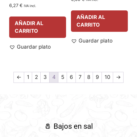
6,27
€
IVA incl.
AÑADIR AL
AÑADIR AL
CARRITO
CARRITO
Guardar plato
Guardar plato
←
1
2
3
4
5
6
7
8
9
10
→
🧂
Bajos en sal