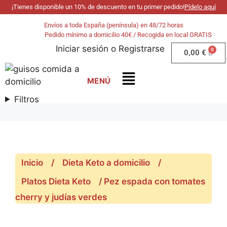
¡Tienes disponible un 10% de descuento en tu primer pedido!
Pídelo aquí
Envíos a toda España (península) en 48/72 horas
Pedido mínimo a domicilio 40€ / Recogida en local GRATIS
Iniciar sesión
o
Registrarse
0,00
€
Filtros
Inicio
/
Dieta Keto a domicilio
/
Platos Dieta Keto
/ Pez espada con tomates
cherry y judías verdes