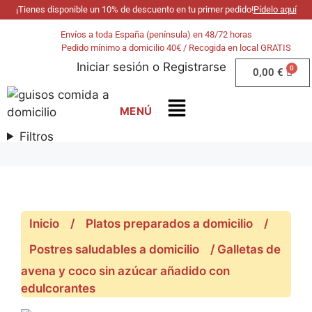
¡Tienes disponible un 10% de descuento en tu primer pedido!
Pídelo aquí
Envíos a toda España (península) en 48/72 horas
Pedido mínimo a domicilio 40€ / Recogida en local GRATIS
Iniciar sesión
o
Registrarse
0,00
€
Filtros
Inicio
/
Platos preparados a domicilio
/
Postres saludables a domicilio
/ Galletas de
avena y coco sin azúcar añadido con
edulcorantes