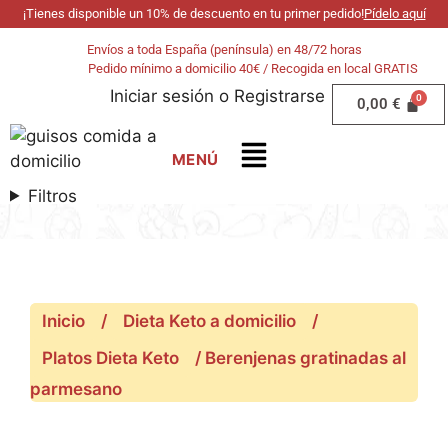
¡Tienes disponible un 10% de descuento en tu primer pedido!
Pídelo aquí
Envíos a toda España (península) en 48/72 horas
Pedido mínimo a domicilio 40€ / Recogida en local GRATIS
Iniciar sesión
o
Registrarse
0,00
€
Filtros
Inicio
/
Dieta Keto a domicilio
/
Platos Dieta Keto
/ Berenjenas gratinadas al
parmesano