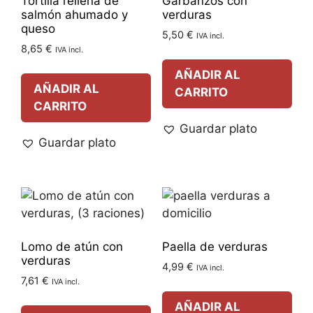
Tortilla rellena de
Garbanzos con
salmón ahumado y
verduras
queso
5,50
€
IVA incl.
8,65
€
IVA incl.
AÑADIR AL
AÑADIR AL
CARRITO
CARRITO
Guardar plato
Guardar plato
Lomo de atún con
Paella de verduras
verduras
4,99
€
IVA incl.
7,61
€
IVA incl.
AÑADIR AL