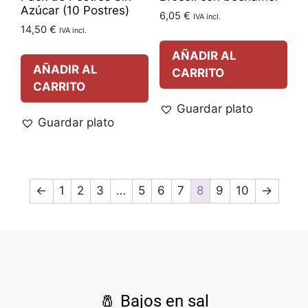
Azúcar (10 Postres)
6,05
€
IVA incl.
14,50
€
IVA incl.
AÑADIR AL
AÑADIR AL
CARRITO
CARRITO
Guardar plato
Guardar plato
←
1
2
3
…
5
6
7
8
9
10
→
🧂
Bajos en sal