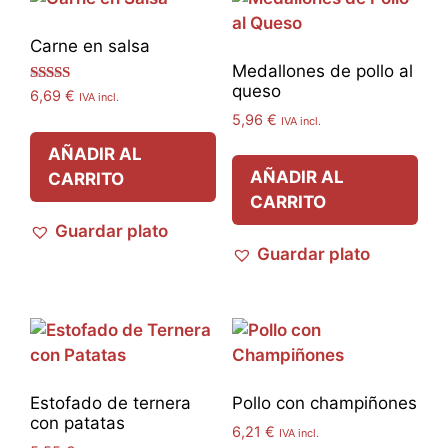
Carne en salsa
Medallones de pollo al
queso
Valorado
6,69
€
IVA incl.
con
5,96
€
5.00
IVA incl.
de 5
AÑADIR AL
AÑADIR AL
CARRITO
CARRITO
Guardar plato
Guardar plato
Estofado de ternera
Pollo con champiñones
con patatas
6,21
€
IVA incl.