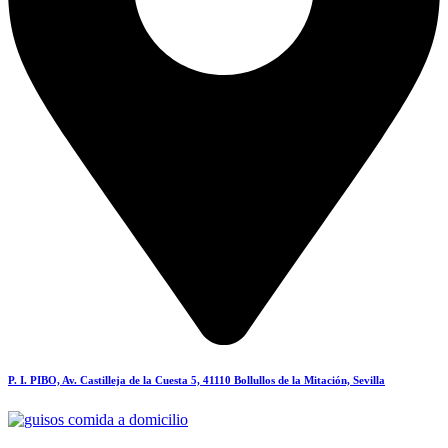
P. I. PIBO, Av. Castilleja de la Cuesta 5, 41110 Bollullos de la Mitación, Sevilla