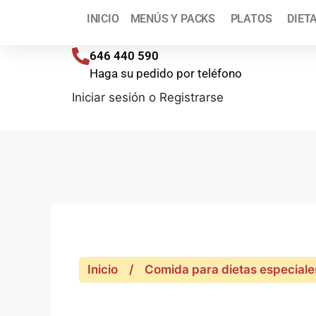
¡T
INICIO
MENÚS Y PACKS
PLATOS
DIET
Envíos a toda España (península) en 48/72 h
646 440 590
Haga su pedido por teléfono
Iniciar sesión
o
Registrarse
Inicio
/
Comida para dietas especiales