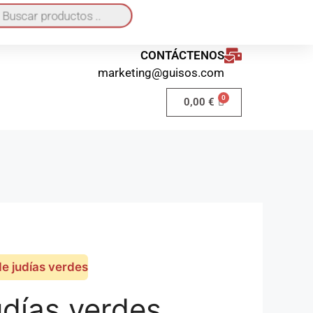
quí
o a domicilio 40€ / Recogida en local GRATIS
CONTÁCTENOS
marketing@guisos.com
0,00
€
de judías verdes
udías verdes