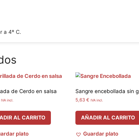
r a 4º C.
dos
llada de Cerdo en salsa
Sangre encebollada sin g
5,63
€
IVA incl.
IVA incl.
ADIR AL CARRITO
AÑADIR AL CARRITO
ardar plato
Guardar plato