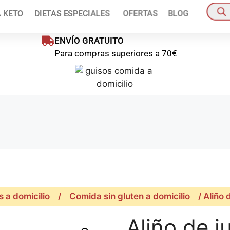
ienes disponible un 10% de descuento en tu primer pedido!
Pídelo a
A KETO
DIETAS ESPECIALES
OFERTAS
BLOG
oras
Pedido mínim
ENVÍO GRATUITO
Para compras superiores a 70€
 a domicilio
/
Comida sin gluten a domicilio
/ Aliño 
Aliño de j