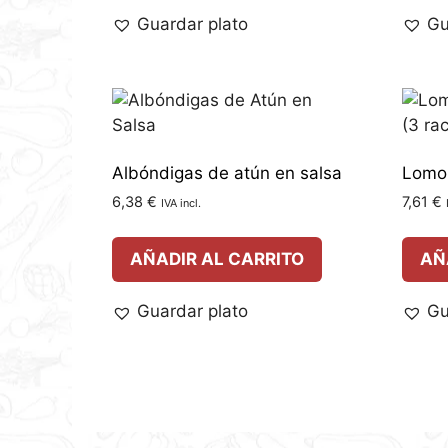
Guardar plato
Gu
Albóndigas de atún en salsa
Lomo 
6,38
€
7,61
€
IVA incl.
AÑADIR AL CARRITO
AÑ
Guardar plato
Gu