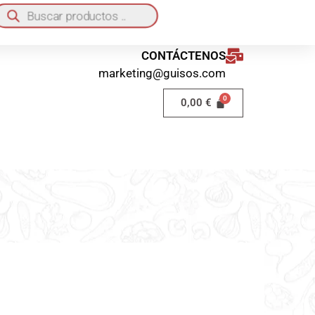
quí
o a domicilio 40€ / Recogida en local GRATIS
CONTÁCTENOS
marketing@guisos.com
0,00
€