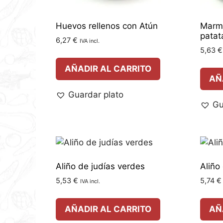
Huevos rellenos con Atún
Marmi
patat
6,27
€
IVA incl.
5,63
€
AÑADIR AL CARRITO
AÑ
Guardar plato
Gu
Aliño de judías verdes
Aliño
5,53
€
5,74
€
IVA incl.
AÑADIR AL CARRITO
AÑ