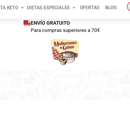
ienes disponible un 10% de descuento en tu primer pedido!
Pídelo a
ETA KETO
DIETAS ESPECIALES
OFERTAS
BLOG
oras
Pedido mínim
ENVÍO GRATUITO
Para compras superiores a 70€