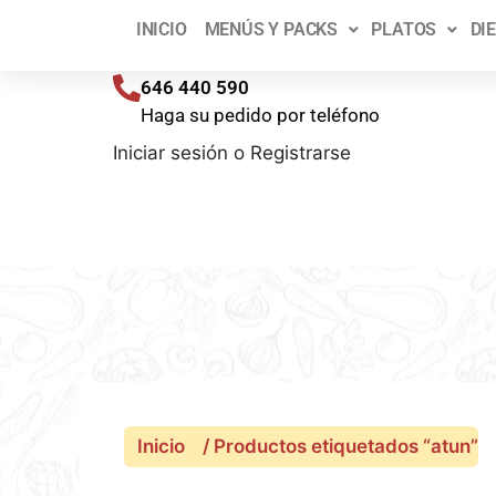
¡T
INICIO
MENÚS Y PACKS
PLATOS
DI
Envíos a toda España (península) en 48/72 h
646 440 590
Haga su pedido por teléfono
Iniciar sesión
o
Registrarse
Inicio
/ Productos etiquetados “atun”