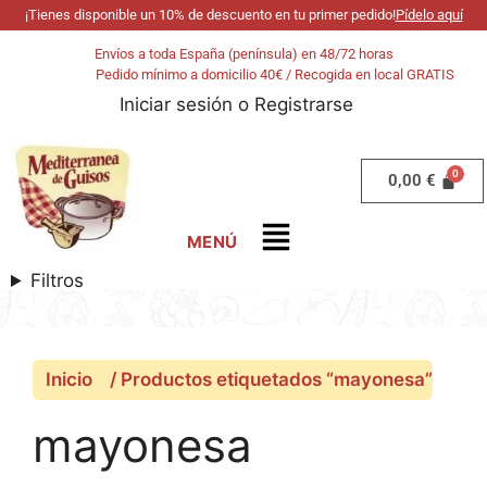
¡Tienes disponible un 10% de descuento en tu primer pedido!
Pídelo aquí
Envíos a toda España (península) en 48/72 horas
Pedido mínimo a domicilio 40€ / Recogida en local GRATIS
Iniciar sesión
o
Registrarse
0,00
€
Filtros
Inicio
/ Productos etiquetados “mayonesa”
mayonesa