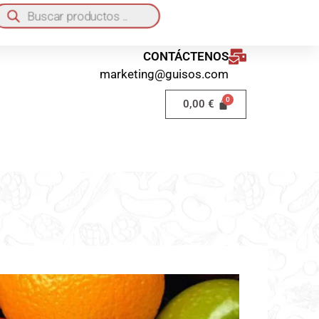
quí
o a domicilio 40€ / Recogida en local GRATIS
CONTÁCTENOS
marketing@guisos.com
0,00
€