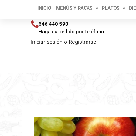
¡T
INICIO
MENÚS Y PACKS
PLATOS
DI
Envíos a toda España (península) en 48/72 h
646 440 590
Haga su pedido por teléfono
Iniciar sesión
o
Registrarse