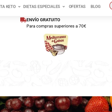
ienes disponible un 10% de descuento en tu primer pedido!
Pídelo a
ETA KETO
DIETAS ESPECIALES
OFERTAS
BLOG
oras
Pedido mínim
ENVÍO GRATUITO
Para compras superiores a 70€