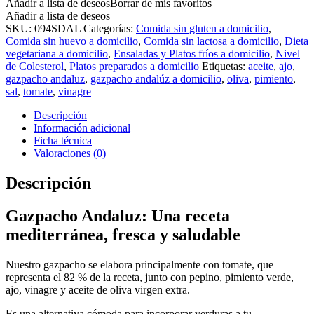
Añadir a lista de deseos
Borrar de mis favoritos
Añadir a lista de deseos
SKU:
094SDAL
Categorías:
Comida sin gluten a domicilio
,
Comida sin huevo a domicilio
,
Comida sin lactosa a domicilio
,
Dieta
vegetariana a domicilio
,
Ensaladas y Platos fríos a domicilio
,
Nivel
de Colesterol
,
Platos preparados a domicilio
Etiquetas:
aceite
,
ajo
,
gazpacho andaluz
,
gazpacho andalúz a domicilio
,
oliva
,
pimiento
,
sal
,
tomate
,
vinagre
Descripción
Información adicional
Ficha técnica
Valoraciones (0)
Descripción
Gazpacho Andaluz: Una receta
mediterránea, fresca y saludable
Nuestro gazpacho se elabora principalmente con tomate, que
representa el 82 % de la receta, junto con pepino, pimiento verde,
ajo, vinagre y aceite de oliva virgen extra.
Es una alternativa cómoda para incorporar verduras a tu