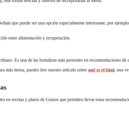
s
, una forma sencilla y sabrosa de incorporarlas al menú.
 Señala que puede ser una opción especialmente interesante, por ejemp
ción entre alimentación y recuperación.
scribano. Es una de las hortalizas más presentes en recomendaciones de 
ra más tierna, puedes leer nuestro artículo sobre
qué es el bimi
, una v
ras
es en recetas y platos de Guisos que permiten llevar estas recomendacio