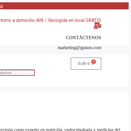
uí
nimo a domicilio 40€ / Recogida en local GRATIS
CONTÁCTENOS
marketing@guisos.com
0,00
€
yectoria como experto en nutrición, endocrinología y medicina del