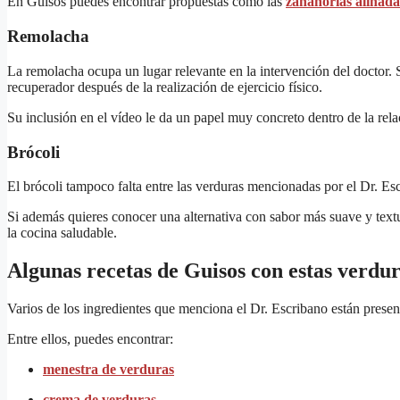
En Guisos puedes encontrar propuestas como las
zanahorias aliñada
Remolacha
La remolacha ocupa un lugar relevante en la intervención del doctor.
recuperador después de la realización de ejercicio físico.
Su inclusión en el vídeo le da un papel muy concreto dentro de la rela
Brócoli
El brócoli tampoco falta entre las verduras mencionadas por el Dr. E
Si además quieres conocer una alternativa con sabor más suave y textu
la cocina saludable.
Algunas recetas de Guisos con estas verdu
Varios de los ingredientes que menciona el Dr. Escribano están present
Entre ellos, puedes encontrar:
menestra de verduras
crema de verduras