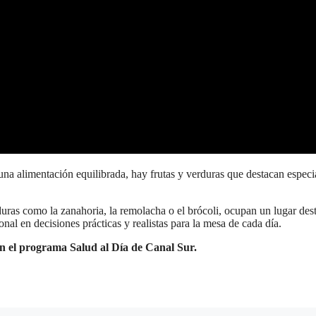
na alimentación equilibrada, hay frutas y verduras que destacan especia
erduras como la zanahoria, la remolacha o el brócoli, ocupan un lugar de
nal en decisiones prácticas y realistas para la mesa de cada día.
n el programa Salud al Día de Canal Sur.