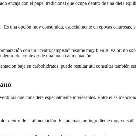
stado encaja con el papel tradicional que ocupa dentro de una dieta equi
ón. Es una opción muy consumida, especialmente en épocas calurosas, y f
omparación con un “centrocampista” resume muy bien su valor: no sobres
a dentro del contexto de una buena alimentación.
ntación baja en carbohidratos, puede resultar útil consultar también est
bano
verduras que considera especialmente interesantes. Entre ellas mencion
alor dentro de la alimentación. Es, además, un ingrediente muy versátil