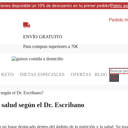
Tienes disponible un 10% de descuento en tu primer pedido!
Pídelo aq
Pedido mí
ENVÍO GRATUITO
Para compras superiores a 70€
A KETO
DIETAS ESPECIALES
OFERTAS
BLOG
 salud según el Dr. Escribano
un lugar destacado dentro del ámbito de la nutrición y la salud. Su tra