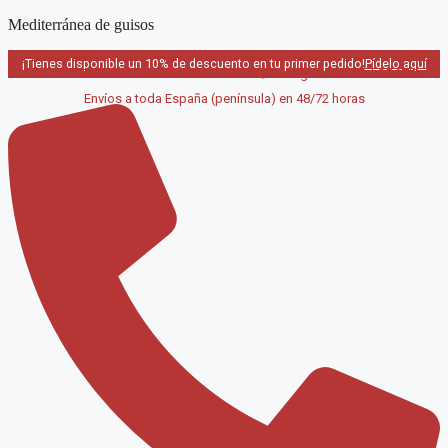
Saltar
Mediterránea de guisos
al
contenido
¡Tienes disponible un 10% de descuento en tu primer pedido!
Pídelo aquí
Pedido mínimo a domicilio 40€ / Recogida en local GRATIS
Envíos a toda España (península) en 48/72 horas