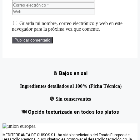
electrónico
Web
Guarda mi nombre, correo electrónico y web en este
navegador para la próxima vez que comente.
🧂
Bajos en sal
Ingredientes detallados al 100% (Ficha Técnica)
🚫
Sin conservantes
🍽️
Opción texturizada en todos los platos
MEDITERRANEA DE GUISOS S.L. ha sido beneficiario del Fondo Europeo de
Desarrollo Regional cuyo objetivo es promover el desarrollo tecnológico, la