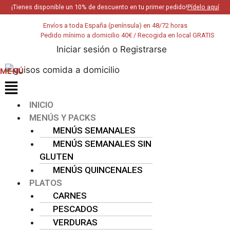
¡Tienes disponible un 10% de descuento en tu primer pedido!
Pídelo aquí
Envíos a toda España (península) en 48/72 horas
Pedido mínimo a domicilio 40€ / Recogida en local GRATIS
Iniciar sesión
o
Registrarse
0,00
€
INICIO
MENÚS Y PACKS
MENÚS SEMANALES
MENÚS SEMANALES SIN
GLUTEN
MENÚS QUINCENALES
PLATOS
CARNES
PESCADOS
VERDURAS