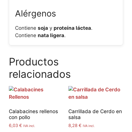
Alérgenos
Contiene
soja
y
proteína láctea
.
Contiene
nata ligera
.
Productos
relacionados
Calabacines rellenos
Carrillada de Cerdo en
con pollo
salsa
6,03
€
8,28
€
IVA incl.
IVA incl.