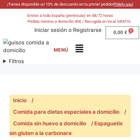
¡Tienes disponible un 10% de descuento en tu primer pedido!
Pídelo aquí
Envíos a toda España (península) en 48/72 horas
Pedido mínimo a domicilio 40€ / Recogida en local GRATIS
Iniciar sesión
o
Registrarse
0,00
€
Filtros
Inicio
/
Comida para dietas especiales a domicilio
/
Comida sin huevo a domicilio
/ Espaguetis
sin gluten a la carbonara