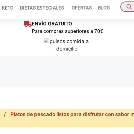
ienes disponible un 10% de descuento en tu primer pedido!
Pídelo a
A KETO
DIETAS ESPECIALES
OFERTAS
BLOG
oras
Pedido mínim
ENVÍO GRATUITO
Para compras superiores a 70€
/
Platos de pescado listos para disfrutar con sabor 