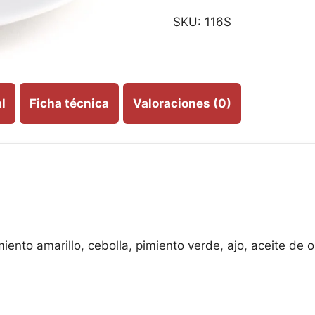
SKU:
116S
l
Ficha técnica
Valoraciones (0)
ento amarillo, cebolla, pimiento verde, ajo, aceite de ol