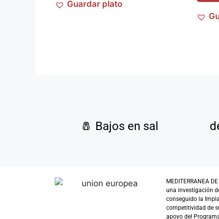
Guardar plato
Gu
🧂
Bajos en sal
d
MEDITERRANEA DE GUI
una investigación d
conseguido la Impl
competitividad de su
apoyo del Programa 