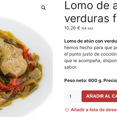
Lomo de a
verduras 
10,26
€
IVA incl.
Lomo de atún con verdu
hemos hecho para que pue
el punto justo de cocció
que le acompaña, dispong
sabor.
Peso neto: 600 g. Precio 
AÑADIR AL C
Añadir a lista de des