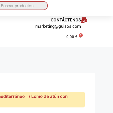
quí
o a domicilio 40€ / Recogida en local GRATIS
CONTÁCTENOS
marketing@guisos.com
0,00
€
mediterráneo
/ Lomo de atún con