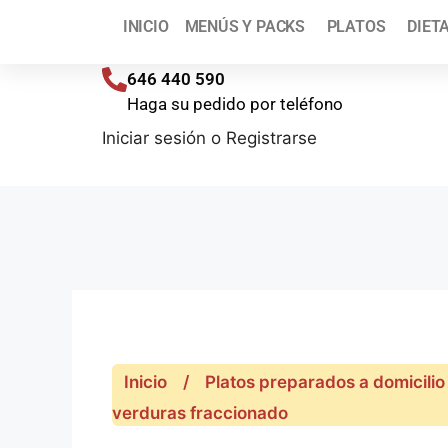
¡T
INICIO
MENÚS Y PACKS
PLATOS
DIET
Envíos a toda España (península) en 48/72 h
646 440 590
Haga su pedido por teléfono
Iniciar sesión
o
Registrarse
Inicio
/
Platos preparados a domicilio
verduras fraccionado