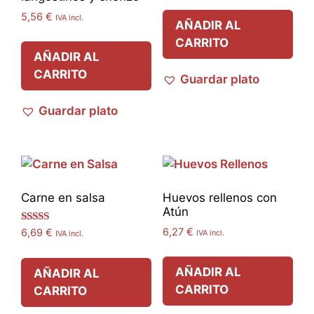
5,56
€
IVA incl.
AÑADIR AL
CARRITO
AÑADIR AL
CARRITO
Guardar plato
Guardar plato
Carne en salsa
Huevos rellenos con
Atún
Valorado
6,27
€
6,69
€
IVA incl.
IVA incl.
con
5.00
de 5
AÑADIR AL
AÑADIR AL
CARRITO
CARRITO