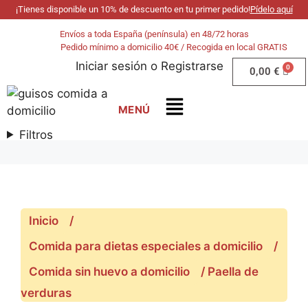
¡Tienes disponible un 10% de descuento en tu primer pedido!
Pídelo aquí
Envíos a toda España (península) en 48/72 horas
Pedido mínimo a domicilio 40€ / Recogida en local GRATIS
Iniciar sesión
o
Registrarse
0,00
€
Filtros
Inicio
/
Comida para dietas especiales a domicilio
/
Comida sin huevo a domicilio
/ Paella de
verduras