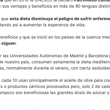
ea
que en 2010 la UNESCO la declaró
Patrimonio Cultu
r sus ventajas y beneficios en más de 80 lenguas distin
n que
esta dieta disminuye el peligro de sufrir enferm
dando así a aumentar la esperanza de vida.
eneficios y que se inició en los países de la cuenca med
a siguen
.
or las Universidades Autónomas de Madrid y Barcelona ju
e nuestro país, consumen seriamente la dieta mediter
s, normalmente durante el verano, con cierta asiduida
cada 10 usan principalmente el aceite de oliva para coc
o productos cárnicos procesados pero, solo 2 de cada
Tampoco son beneficiosas las grandes dosis de azúcar 