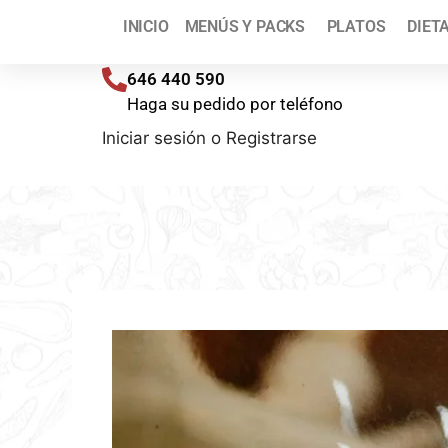
¡T
INICIO
MENÚS Y PACKS
PLATOS
DIET
Envíos a toda España (península) en 48/72 h
646 440 590
Haga su pedido por teléfono
Iniciar sesión
o
Registrarse