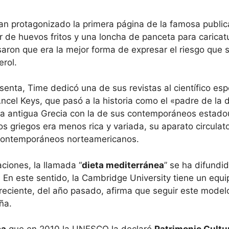
an protagonizado la primera página de la famosa public
r de huevos fritos y una loncha de panceta para caricat
ron que era la mejor forma de expresar el riesgo que su
erol.
enta, Time dedicó una de sus revistas al científico espec
Ancel Keys, que pasó a la historia como el «padre de la 
 la antigua Grecia con la de sus contemporáneos estad
os griegos era menos rica y variada, su aparato circula
 contemporáneos norteamericanos.
ciones, la llamada “
dieta mediterránea
” se ha difundi
 En este sentido, la Cambridge University tiene un equ
reciente, del año pasado, afirma que seguir este modelo 
ña.