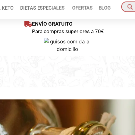
ienes disponible un 10% de descuento en tu primer pedido!
Pídelo a
A KETO
DIETAS ESPECIALES
OFERTAS
BLOG
oras
Pedido mínim
ENVÍO GRATUITO
Para compras superiores a 70€