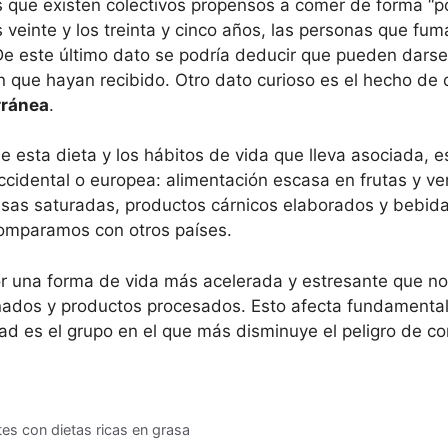
s que existen colectivos propensos a comer de forma “po
veinte y los treinta y cinco años, las personas que fum
 De este último dato se podría deducir que pueden dars
n que hayan recibido. Otro dato curioso es el hecho de
rránea
.
esta dieta y los hábitos de vida que lleva asociada, 
ccidental o europea: alimentación escasa en frutas y v
rasas saturadas, productos cárnicos elaborados y bebid
comparamos con otros países.
or una forma de vida más acelerada y estresante que n
nados y productos procesados. Esto afecta fundamental
ad es el grupo en el que más disminuye el peligro de 
s con dietas ricas en grasa