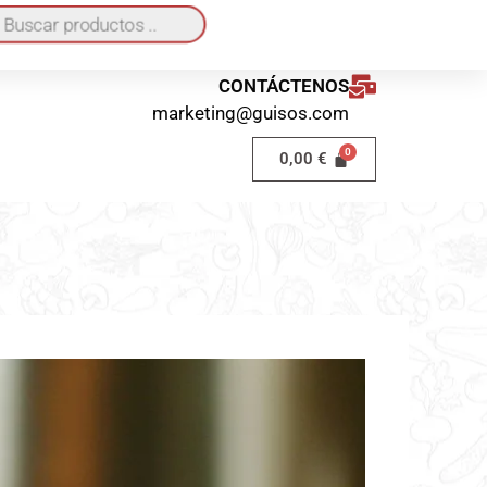
quí
o a domicilio 40€ / Recogida en local GRATIS
CONTÁCTENOS
marketing@guisos.com
0,00
€