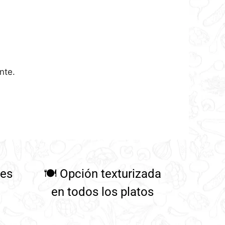
nte.
tes
🍽️
Opción texturizada
en todos los platos