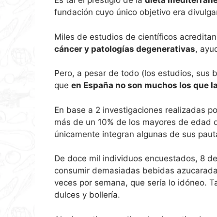
Es tal el prestigio de la
dieta mediterrán
fundación cuyo único objetivo era divulga
Miles de estudios de científicos acredita
cáncer y patologías degenerativas
, ayu
Pero, a pesar de todo (los estudios, sus b
que
en España no son muchos los que l
En base a 2 investigaciones realizadas p
más de un 10% de los mayores de edad d
únicamente integran algunas de sus pauta
De doce mil individuos encuestados, 8 de 
consumir demasiadas bebidas azucaradas 
veces por semana, que sería lo idóneo. 
dulces y bollería.