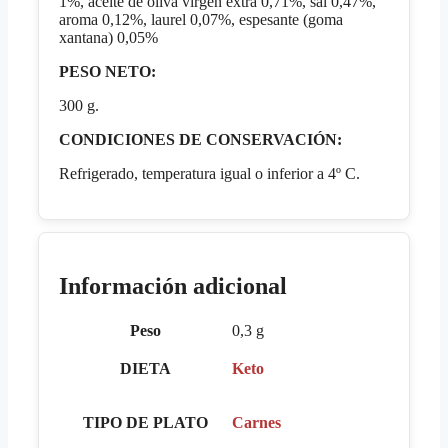
1%, aceite de oliva virgen extra 0,71%, sal 0,47%,
aroma 0,12%, laurel 0,07%, espesante (goma
xantana) 0,05%
PESO NETO:
300 g.
CONDICIONES DE CONSERVACIÓN:
Refrigerado, temperatura igual o inferior a 4º C.
Información adicional
Peso
0,3 g
DIETA
Keto
TIPO DE PLATO
Carnes