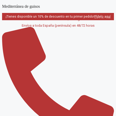
Saltar
Mediterránea de guisos
al
contenido
¡Tienes disponible un 10% de descuento en tu primer pedido!
Pídelo aquí
Pedido mínimo a domicilio 40€ / Recogida en local GRATIS
Envíos a toda España (península) en 48/72 horas