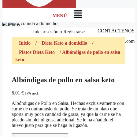
Menú
Filtros
CONTÁCTENOS
Iniciar sesión
o
Registrarse
marketing@guisos.com
Inicio
/
Dieta Keto a domicilio
/
Platos Dieta Keto
/ Albóndigas de pollo en salsa
keto
Albóndigas de pollo en salsa keto
6,01
€
IVA incl.
Albóndigas de Pollo en Salsa. Hechas exclusivamente con
carne de contramuslo de pollo. Se trata de un plato que
aporta muy poca cantidad de grasa, ya que la carne se ha
picado sin piel ni grasa adicional. Se le ha añadido el
huevo justo para que se haga la ligazón.
Albóndigas