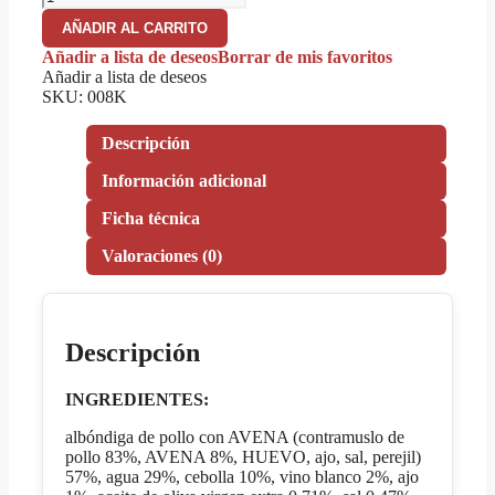
de
AÑADIR AL CARRITO
pollo
en
Añadir a lista de deseos
Borrar de mis favoritos
salsa
Añadir a lista de deseos
keto
SKU:
008K
cantidad
Descripción
Información adicional
Ficha técnica
Valoraciones (0)
Descripción
INGREDIENTES:
albóndiga de pollo con AVENA (contramuslo de
pollo 83%, AVENA 8%, HUEVO, ajo, sal, perejil)
57%, agua 29%, cebolla 10%, vino blanco 2%, ajo