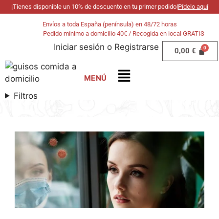
¡Tienes disponible un 10% de descuento en tu primer pedido!
Pídelo aquí
Envíos a toda España (península) en 48/72 horas
Pedido mínimo a domicilio 40€ / Recogida en local GRATIS
Iniciar sesión
o
Registrarse
0,00
€
Filtros