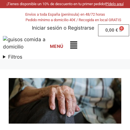
¡Tienes disponible un 10% de descuento en tu primer pedido!
Pídelo aquí
Envíos a toda España (península) en 48/72 horas
Pedido mínimo a domicilio 40€ / Recogida en local GRATIS
Iniciar sesión
o
Registrarse
0,00
€
Filtros