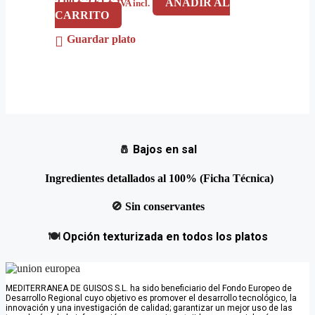
El
El
2,90
€
2,61
€
AÑADIR AL
IVA incl.
precio
precio
CARRITO
original
actual
Guardar plato
era:
es:
2,90 €.
2,61 €.
🧂
Bajos en sal
Ingredientes detallados al 100% (Ficha Técnica)
🚫
Sin conservantes
🍽️
Opción texturizada en todos los platos
MEDITERRANEA DE GUISOS S.L. ha sido beneficiario del Fondo Europeo de
Desarrollo Regional cuyo objetivo es promover el desarrollo tecnológico, la
innovación y una investigación de calidad; garantizar un mejor uso de las