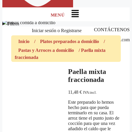
Menú
Filtros
CONTÁCTENOS
Iniciar sesión
o
Registrarse
marketing@guisos.com
Inicio
/
Platos preparados a domicilio
/
Pastas y Arroces a domicilio
/ Paella mixta
fraccionada
Paella mixta
fraccionada
11,48
€
IVA incl.
Este preparado lo hemos
hecho para que pueda
terminarlo en su casa. El
arroz tiene el punto justo de
cocción para que una vez
añadido el caldo que le