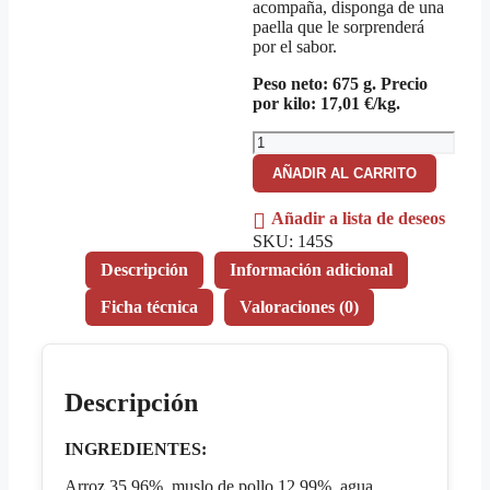
acompaña, disponga de una
paella que le sorprenderá
por el sabor.
Peso neto: 675 g. Precio
por kilo: 17,01 €/kg.
Paella
mixta
AÑADIR AL CARRITO
fraccionada
cantidad
Añadir a lista de deseos
SKU:
145S
Descripción
Información adicional
Ficha técnica
Valoraciones (0)
Descripción
INGREDIENTES:
Arroz 35,96%, muslo de pollo 12,99%, agua