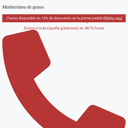
Saltar
Mediterránea de guisos
al
contenido
¡Tienes disponible un 10% de descuento en tu primer pedido!
Pídelo aquí
Pedido mínimo a domicilio 40€ / Recogida en local GRATIS
Envíos a toda España (península) en 48/72 horas