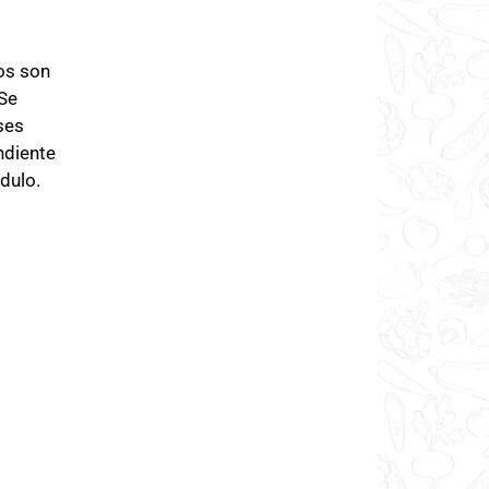
os son
Se
ses
ndiente
dulo.