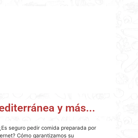
Solomillo al whisky
7,24
€
IVA incl.
AÑADIR AL CARRITO
editerránea y más...