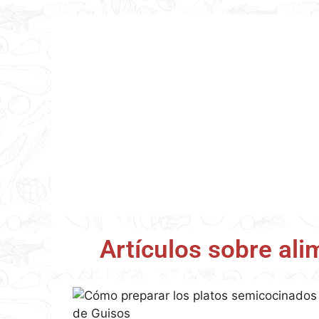
Albóndigas de pollo en salsa
A
6,01
€
IVA incl.
AÑADIR AL CARRITO
Artículos sobre ali