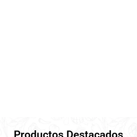
Pack Tomate Keto
Salmorejo con avena
35,65
€
5,36
€
IVA incl.
IVA incl.
Productos Destacados