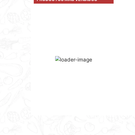
Batido protéico sabor leche
merengada (para preparar)
4,17
€
IVA incl.