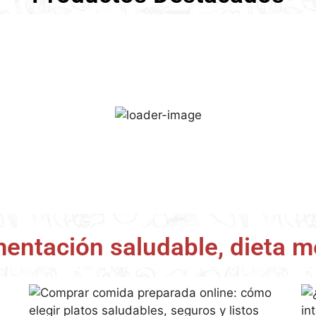
lbóndigas de pollo con
Estofado de ternera con
tomate
patatas
5,65
€
5,55
€
IVA incl.
IVA incl.
AÑADIR AL CARRITO
AÑADIR AL CARRITO
mentación saludable, dieta m