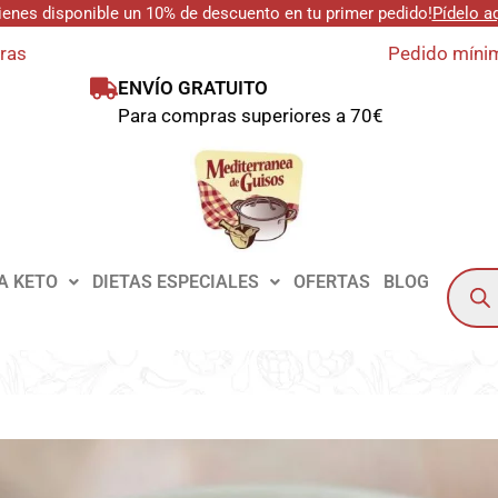
ienes disponible un 10% de descuento en tu primer pedido!
Pídelo a
oras
Pedido mínim
ENVÍO GRATUITO
Para compras superiores a 70€
A KETO
DIETAS ESPECIALES
OFERTAS
BLOG