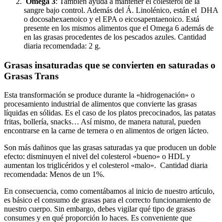
Omega 3
: También ayuda a mantener el colesterol de la
sangre bajo control. Además del Á. Linolénico, están el DHA
o docosahexaenoico y el EPA o eicosapentaenoico. Está
presente en los mismos alimentos que el Omega 6 además de
en las grasas procedentes de los pescados azules. Cantidad
diaria recomendada: 2 g.
Grasas insaturadas que se convierten en saturadas o
Grasas Trans
Esta transformación se produce durante la «hidrogenación» o
procesamiento industrial de alimentos que convierte las grasas
líquidas en sólidas. Es el caso de los platos precocinados, las patatas
fritas, bollería, snacks… Así mismo, de manera natural, pueden
encontrarse en la carne de ternera o en alimentos de origen lácteo.
Son más dañinos que las grasas saturadas ya que producen un doble
efecto: disminuyen el nivel del colesterol «bueno» o HDL y
aumentan los triglicéridos y el colesterol «malo». Cantidad diaria
recomendada: Menos de un 1%.
En consecuencia, como comentábamos al inicio de nuestro artículo,
es básico el consumo de grasas para el correcto funcionamiento de
nuestro cuerpo. Sin embargo, debes vigilar qué tipo de grasas
consumes y en qué proporción lo haces. Es conveniente que