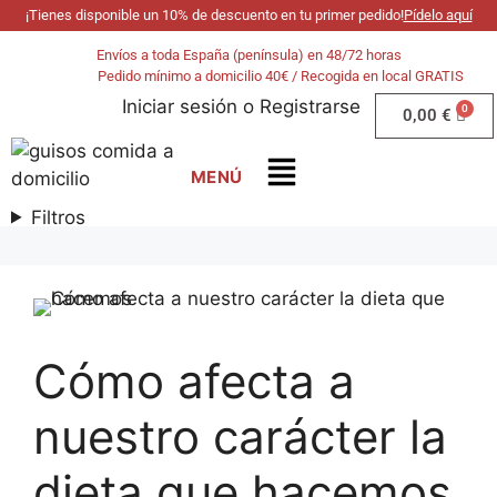
¡Tienes disponible un 10% de descuento en tu primer pedido!
Pídelo aquí
Envíos a toda España (península) en 48/72 horas
Pedido mínimo a domicilio 40€ / Recogida en local GRATIS
Iniciar sesión
o
Registrarse
0,00
€
Filtros
Cómo afecta a
nuestro carácter la
dieta que hacemos