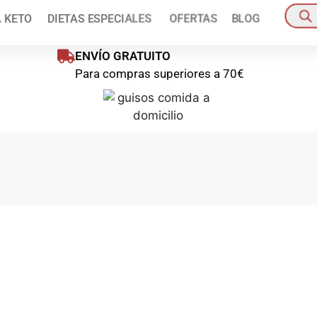
ienes disponible un 10% de descuento en tu primer pedido!
Pídelo a
A KETO
DIETAS ESPECIALES
OFERTAS
BLOG
oras
Pedido mínim
ENVÍO GRATUITO
Para compras superiores a 70€