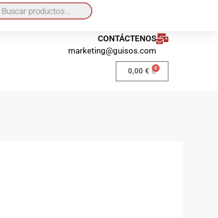
quí
o a domicilio 40€ / Recogida en local GRATIS
CONTÁCTENOS
marketing@guisos.com
0,00
€