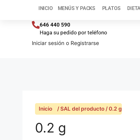
¡T
INICIO
MENÚS Y PACKS
PLATOS
DIET
Envíos a toda España (península) en 48/72 h
646 440 590
Haga su pedido por teléfono
Iniciar sesión
o
Registrarse
Inicio
/ SAL del producto / 0.2 g
0.2 g