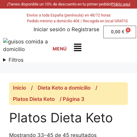
¡Tienes disponible un 10% de descuento en tu primer pedido!
Pídelo aquí
Envíos a toda España (península) en 48/72 horas
Pedido mínimo a domicilio 40€ / Recogida en local GRATIS
Iniciar sesión
o
Registrarse
0,00
€
Filtros
Inicio
/
Dieta Keto a domicilio
/
Platos Dieta Keto
/ Página 3
Platos Dieta Keto
Mostrando 33–45 de 45 resultados