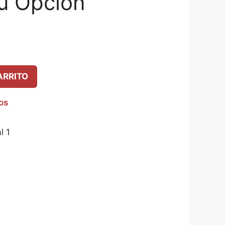
ú Opción
1
ARRITO
eos
l 1