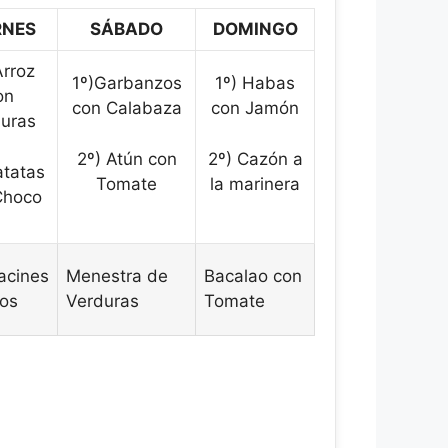
RNES
SÁBADO
DOMINGO
Arroz
1º)Garbanzos
1º) Habas
on
con Calabaza
con Jamón
uras
2º) Atún con
2º) Cazón a
atatas
Tomate
la marinera
Choco
acines
Menestra de
Bacalao con
nos
Verduras
Tomate