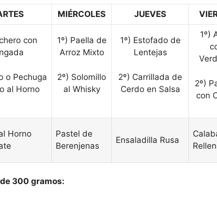
ARTES
MIÉRCOLES
JUEVES
VIE
1º) 
uchero con
1º) Paella de
1º) Estofado de
c
ingada
Arroz Mixto
Lentejas
Verd
o o Pechuga
2º) Solomillo
2º) Carrillada de
2º) P
lo al Horno
al Whisky
Cerdo en Salsa
con 
al Horno
Pastel de
Calab
Ensaladilla Rusa
ate
Berenjenas
Relle
 de 300 gramos: