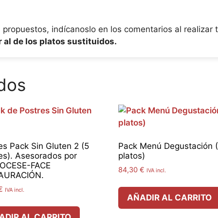
 propuestos, indícanoslo en los comentarios al realizar 
al de los platos sustituidos.
dos
es Pack Sin Gluten 2 (5
Pack Menú Degustación 
es). Asesorados por
platos)
OCESE-FACE
84,30
€
IVA incl.
AURACIÓN.
€
IVA incl.
AÑADIR AL CARRITO
ADIR AL CARRITO