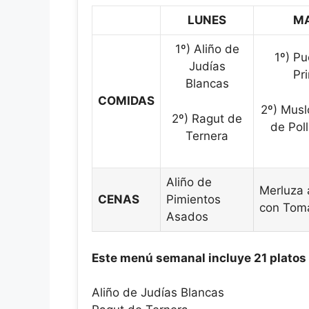
LUNES
M
1º) Aliño de
1º) P
Judías
Pr
Blancas
COMIDAS
2º) Musl
2º) Ragut de
de Pol
Ternera
Aliño de
Merluza 
CENAS
Pimientos
con Tom
Asados
Este menú semanal incluye 21 platos
Aliño de Judías Blancas