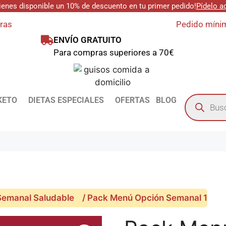
ienes disponible un 10% de descuento en tu primer pedido!
Pídelo a
oras
Pedido mínim
ENVÍO GRATUITO
Para compras superiores a 70€
KETO
DIETAS ESPECIALES
OFERTAS
BLOG
emanal Saludable
/ Pack Menú Opción Semanal 1