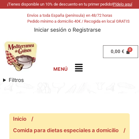
¡Tienes disponible un 10% de descuento en tu primer pedido!
Pídelo aquí
Envíos a toda España (península) en 48/72 horas
Pedido mínimo a domicilio 40€ / Recogida en local GRATIS
Iniciar sesión
o
Registrarse
0,00
€
Filtros
Inicio
/
Comida para dietas especiales a domicilio
/