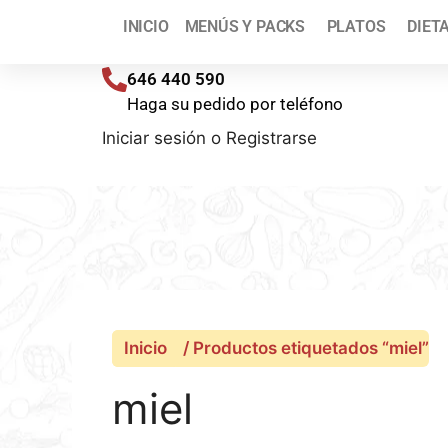
¡T
INICIO
MENÚS Y PACKS
PLATOS
DIET
Envíos a toda España (península) en 48/72 h
646 440 590
Haga su pedido por teléfono
Iniciar sesión
o
Registrarse
Inicio
/ Productos etiquetados “miel”
miel