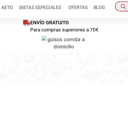
ienes disponible un 10% de descuento en tu primer pedido!
Pídelo a
A KETO
DIETAS ESPECIALES
OFERTAS
BLOG
oras
Pedido mínim
ENVÍO GRATUITO
Para compras superiores a 70€