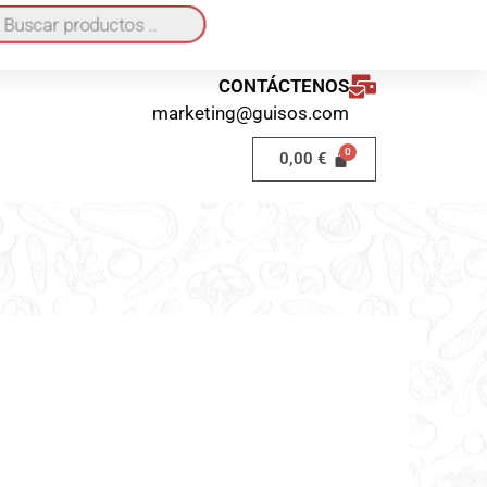
quí
o a domicilio 40€ / Recogida en local GRATIS
CONTÁCTENOS
marketing@guisos.com
0,00
€