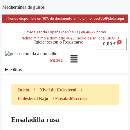
Mediterránea de guisos
¡Tienes disponible un 10% de descuento en tu primer pedido!
Pídelo aquí
Envíos a toda España (península) en 48/72 horas
Pedido mínimo a domicilio 40€ / Recogida en local GRATIS
Iniciar sesión
o
Registrarse
0,00
€
Filtros
Inicio
/
Nivel de Colesterol
/
Colesterol Bajo
/ Ensaladilla rusa
Ensaladilla rusa