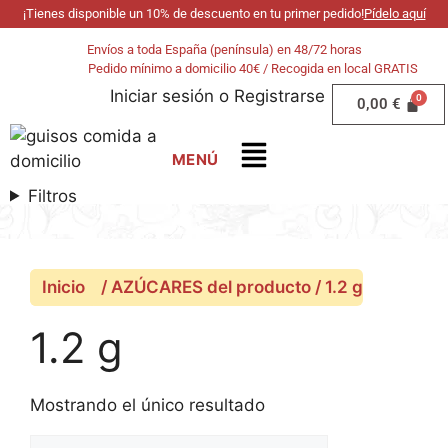
¡Tienes disponible un 10% de descuento en tu primer pedido!
Pídelo aquí
Envíos a toda España (península) en 48/72 horas
Pedido mínimo a domicilio 40€ / Recogida en local GRATIS
Iniciar sesión
o
Registrarse
0,00
€
Filtros
Inicio
/ AZÚCARES del producto / 1.2 g
1.2 g
Mostrando el único resultado