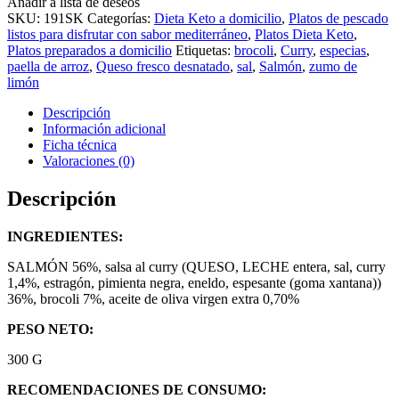
Añadir a lista de deseos
SKU:
191SK
Categorías:
Dieta Keto a domicilio
,
Platos de pescado
listos para disfrutar con sabor mediterráneo
,
Platos Dieta Keto
,
Platos preparados a domicilio
Etiquetas:
brocoli
,
Curry
,
especias
,
paella de arroz
,
Queso fresco desnatado
,
sal
,
Salmón
,
zumo de
limón
Descripción
Información adicional
Ficha técnica
Valoraciones (0)
Descripción
INGREDIENTES:
SALMÓN 56%, salsa al curry (QUESO, LECHE entera, sal, curry
1,4%, estragón, pimienta negra, eneldo, espesante (goma xantana))
36%, brocoli 7%, aceite de oliva virgen extra 0,70%
PESO NETO:
300 G
RECOMENDACIONES DE CONSUMO: